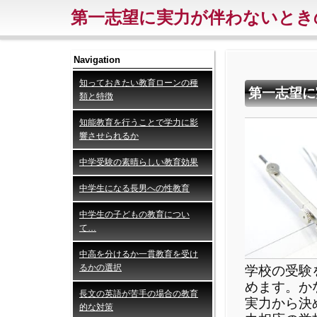
第一志望に実力が伴わないとき
Navigation
知っておきたい教育ローンの種
第一志望に
類と特徴
知能教育を行うことで学力に影
響させられるか
中学受験の素晴らしい教育効果
中学生になる長男への性教育
中学生の子どもの教育につい
て…
中高を分けるか一貫教育を受け
るかの選択
学校の受験
めます。か
長文の英語が苦手の場合の教育
実力から決
的な対策